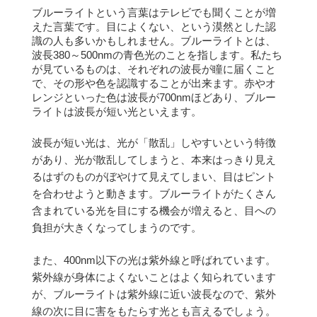
ブルーライトという言葉はテレビでも聞くことが増
えた言葉です。
目によくない、という漠然とした認
識の人も多いかもしれません。
ブルーライトとは、
波長380～500nmの青色光のことを指します。
私たち
が見ているものは、それぞれの波長が瞳に届くこと
で、その形や色を認識することが出来ます。
赤やオ
レンジといった色は波長が700nmほどあり、ブルー
ライトは波長が短い光といえます。
波長が短い光は、光が「散乱」しやすいという特徴
があり、光が散乱してしまうと、本来はっきり見え
るはずのものがぼやけて見えてしまい、目はピント
を合わせようと動きます。
ブルーライトがたくさん
含まれている光を目にする機会が増えると、目への
負担が大きくなってしまうのです。
また、400nm以下の光は紫外線と呼ばれています。
紫外線が身体によくないことはよく知られています
が、ブルーライトは紫外線に近い波長なので、紫外
線の次に目に害をもたらす光とも言えるでしょう。