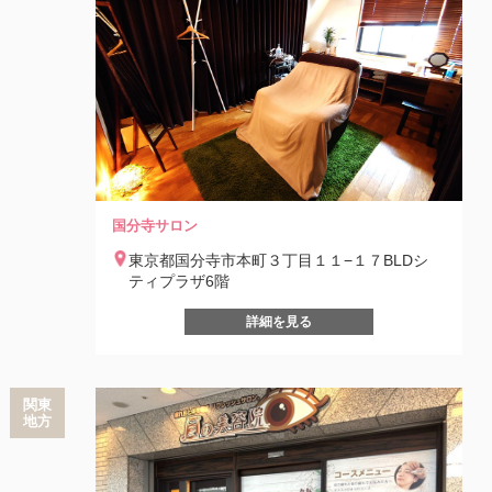
国分寺サロン
東京都国分寺市本町３丁目１１−１７BLDシ
ティプラザ6階
詳細を見る
関東
地方