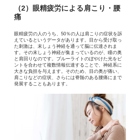
（2）眼精疲労による肩こり・腰
痛
眼精疲労の人のうち、50％の人は肩こりの症状を訴
えているというデータがあります。
目から受け取っ
た刺激は、末しょう神経を通って脳に伝達されま
す。
その末しょう神経が集まっているのが、瞳の奥
と肩回りなのです。
ブルーライトのぼやけた光をピ
ントを合わせて複数情報伝達することで、神経系に
大きな負担を与えます。
そのため、目の奥が痛い、
肩こりなどの症状、さらには脊髄のある腰痛にまで
発展することもあります。