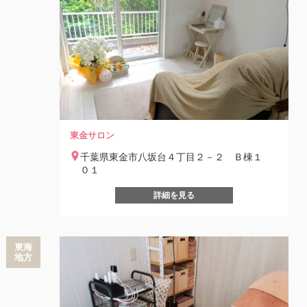
東金サロン
千葉県東金市八坂台４丁目２－２ Ｂ棟１
０１
詳細を見る
東海
地方