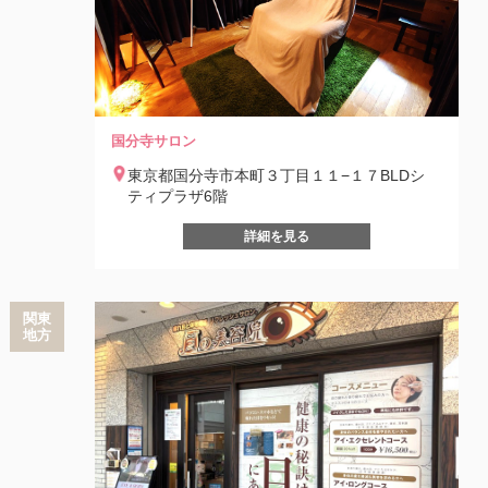
国分寺サロン
東京都国分寺市本町３丁目１１−１７BLDシ
ティプラザ6階
詳細を見る
関東
地方