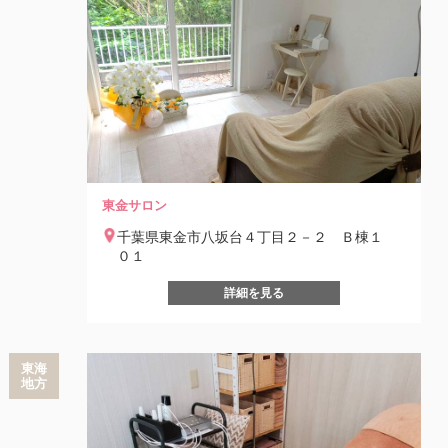
東金サロン
千葉県東金市八坂台４丁目２－２ Ｂ棟１
０１
詳細を見る
東海
地方