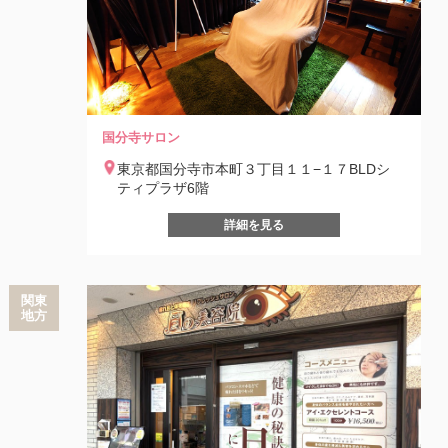
国分寺サロン
東京都国分寺市本町３丁目１１−１７BLDシ
ティプラザ6階
詳細を見る
関東
地方