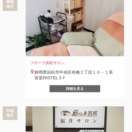
東海
地方
フローラ浜松サロン
静岡県浜松市中央区布橋２丁目１０－１美
容室PASTEL３Ｆ
詳細を見る
中部
地方