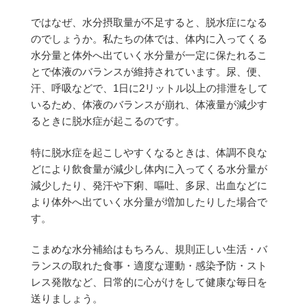
ではなぜ、水分摂取量が不足すると、脱水症になる
のでしょうか。
私たちの体では、体内に入ってくる
水分量と体外へ出ていく水分量が一定に保たれるこ
とで体液のバランスが維持されています。尿、便、
汗、呼吸などで、1日に2リットル以上の排泄をして
いるため、体液のバランスが崩れ、体液量が減少す
るときに脱水症が起こるのです。
特に脱水症を起こしやすくなるときは、体調不良な
どにより飲食量が減少し体内に入ってくる水分量が
減少したり、発汗や下痢、嘔吐、多尿、出血などに
より体外へ出ていく水分量が増加したりした場合で
す。
こまめな水分補給はもちろん、規則正しい生活・バ
ランスの取れた食事・適度な運動・感染予防・スト
レス発散など、日常的に心がけをして健康な毎日を
送りましょう。