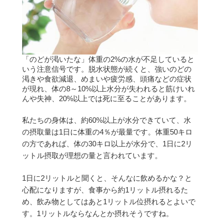
「のどが渇いたな」体重の2%の水が不足していると
いう注意信号です。
脱水状態が続くと、強いのどの
渇きや食欲減退、めまいや疲労感、頭痛などの症状
が現れ、体の8～10%以上水分が失われると筋けいれ
んや失神、20%以上では死に至ることがあります。
私たちの身体は、約60%以上が水分できていて、水
の摂取量は1日に体重の4％が最量です。
体重50キロ
の方であれば、体の30キロ以上が水分で、1日に2リ
ットル摂取が理想の量と言われています。
1日に2リットルと聞くと、そんなに飲めるかな？と
心配になりますが、食事から約1リットル摂れるた
め、飲み物としてはあと1リットル位摂れるとよいで
す。1リットルならなんとか摂れそうですね。