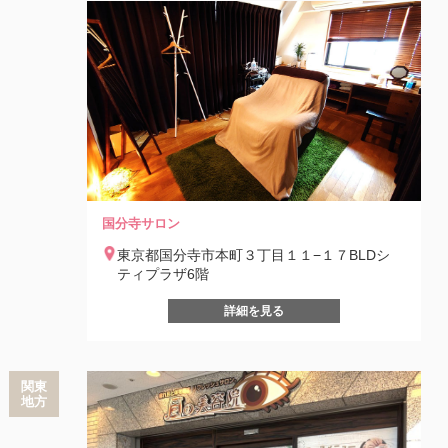
国分寺サロン
東京都国分寺市本町３丁目１１−１７BLDシ
ティプラザ6階
詳細を見る
関東
地方