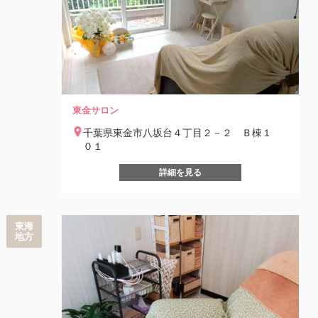
東金サロン
千葉県東金市八坂台４丁目２－２ Ｂ棟１
０１
詳細を見る
東海
地方