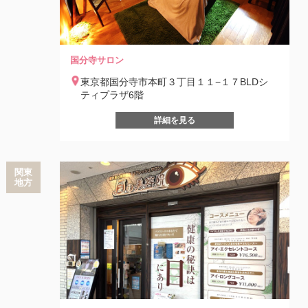
国分寺サロン
東京都国分寺市本町３丁目１１−１７BLDシ
ティプラザ6階
詳細を見る
関東
地方