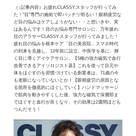
（↓記事内容）
お疲れCLASSY.スタッフが行ってみ
た！
”目”専門の施術で即パッチリ明るい！
眼精疲労な
ど目の悩みはケアしようがない・・と想いきや、実
はあるんです！
目のお悩み専門サロンに、万年疲れ
目のアラサーCLASSY.スタッフが行ってみました！
疲れ目の悩みを根本ケア「目の美容院」
スマホ時代
の到来を見越し、12年前に設立。
中医学を基に、輝
く目に導くアイケアサロン。
【5種の強力磁気で血行
改善できるアイソロジスト器】
これを使って目元や
体をほぐすのを習慣づけている創業者は、71歳の今
も老眼になっていないとか！
【眼精疲労の原因とな
る箇所を徹底的にほぐしていく】
ハンドマッサージ
で筋肉を動きやすくした後、強力な磁気で深層部ま
でほぐすと血行が良くなり、その効果は2週間ほども
つんだそう！