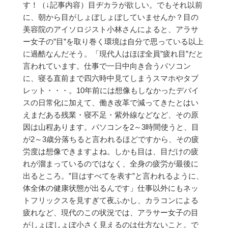
す！
（↓記事内容）
目ヂカラが欲しい。でもそれ以前
に、朝から目がしょぼしょぼしていませんか？
目の
美容院のアイソロジスト小林さんによると、アラサ
ー女子の”目”を取り巻く環境は自分で思っている以上
に過酷なんだそう。
「現代人はほぼ全員”疲れ目”だと
言われています。仕事で一日中向き合うパソコン
に、寝る直前まで四六時中見てしまうスマホやタブ
レット・・・。
10年前には想像もしなかったデバイ
スの日常化に加えて、働き改革で減ってきたとはい
えまだある残業・寝不足・紫外線などなど、その原
因は山程あります。
パソコンを2～3時間使うと、目
が2～3歳分落ちると言われるほどですから、その疲
労度は想像できますよね。
しかも目は、目だけの疲
れが溜まっているのではなく、全身の疲労が最後に
出るところ。
”目はすべてを表す”と言われるように、
体全体の健康状態が出るんです」
仕事以外にもネッ
トフリックスを見すぎて夜ふかし、カラコンによる
疲れなど、現代のこの状況では、
アラサー女子の目
がしょぼしょぼ小さく見えるのは仕方ないこと。
で