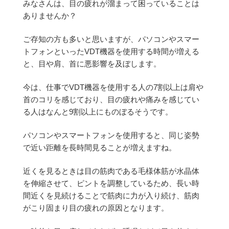
みなさんは、目の疲れが溜まって困っていることは
ありませんか？
ご存知の方も多いと思いますが、
パソコンやスマー
トフォンといったVDT機器を使用する時間が増える
と、
目や肩、首に悪影響を及ぼします。
今は、仕事でVDT機器を使用する人の7割以上は
肩や
首のコリを感じており、
目の疲れや痛みを感じてい
る人はなんと9割以上にものぼるそうです。
パソコンやスマートフォンを使用すると、
同じ姿勢
で近い距離を長時間見ることが増えますね。
近くを見るときは
目の筋肉である毛様体筋が水晶体
を伸縮させて、
ピントを調整しているため、
長い時
間近くを見続けることで筋肉に力が入り続け、
筋肉
がこり固まり目の疲れの原因となります。