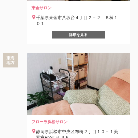
東金サロン
千葉県東金市八坂台４丁目２－２ Ｂ棟１
０１
詳細を見る
東海
地方
フローラ浜松サロン
静岡県浜松市中央区布橋２丁目１０－１美
容室PASTEL３Ｆ