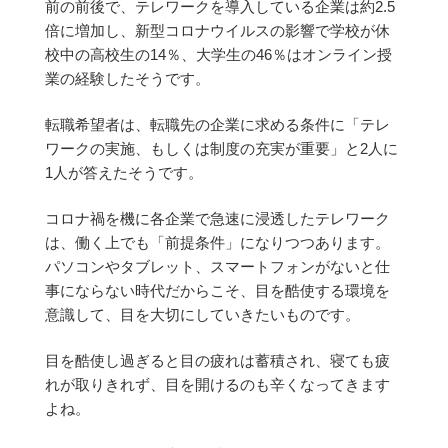
前の前後で、
テレワークを導入している企業は約2.5
倍に増加し、
新型コロナウイルスの影響で学校が休
校中の高校生の14％、
大学生の46％はオンライン授
業の経験したそうです。
転職希望者は、転職先の企業に求める条件に
「テレ
ワークの実施、もしくは制度の充実が重要」
と2人に
1人が答えたそうです。
コロナ禍を機に各企業で急速に浸透したテレワーク
は、
働く上でも「前提条件」になりつつあります。
パソコンやタブレット、スマートフォンがないと仕
事にならない時代だからこそ、
目を酷使する環境を
意識して、目を大切にしていきたいものです。
目を酷使し過ぎると目の疲れは蓄積され、
寝ても疲
れが取りきれず、
目を開けるのも辛くなってきます
よね。