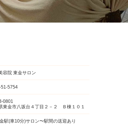
美容院 東金サロン
-51-5754
-0801
県東金市八坂台４丁目２－２ Ｂ棟１０１
東金駅(車10分)サロン〜駅間の送迎あり