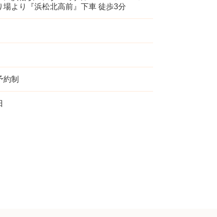
り場より『浜松北高前』下車 徒歩3分
予約制
日