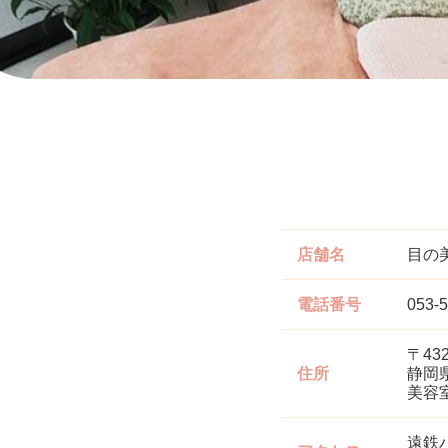
店舗名
目の
電話番号
053-
〒432
住所
静岡
美容室
遠鉄