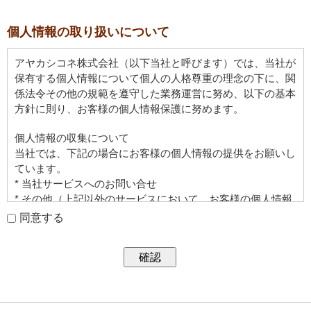
個人情報の取り扱いについて
アヤカシコネ株式会社（以下当社と呼びます）では、当社が
保有する個人情報について個人の人格尊重の理念の下に、関
係法令その他の規範を遵守した業務運営に努め、以下の基本
方針に則り、お客様の個人情報保護に努めます。
個人情報の収集について
当社では、下記の場合にお客様の個人情報の提供をお願いし
ています。
* 当社サービスへのお問い合せ
* その他（上記以外のサービスにおいて、お客様の個人情報
をいただく場合には、その目的、内容、個人情報の取り扱い
同意する
を明確にご案内いたします。）
個人情報の利用について
ご提供いただく個人情報は、お客様と当社との間でのみ利用
いたします。
ご提供いただく情報は、当社の利用状況の把握、およびサー